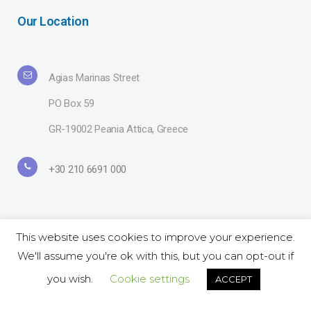
Our Location
Agias Marinas Street
PO Box 59
GR-19002 Peania Attica, Greece
+30 210 6691 000
This website uses cookies to improve your experience.
We'll assume you're ok with this, but you can opt-out if
Copyright© 2019 Lavipharm. All Rights Reserved |
Terms of use
| Website
by
LAZARIDIS
you wish.
Cookie settings
ACCEPT
Follow Us on Social: